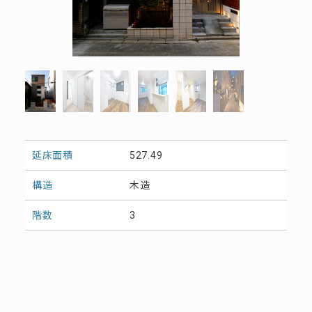
延床面積
527.49
構造
木造
階数
3